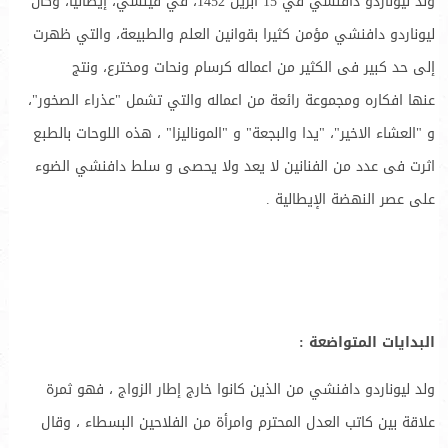
ولد ليوناردو دافنشي في 15 ابريل 1452، في فينشي، إيطاليا، وكان
ليوناردو دافنشي مؤمن كثيرا بقوانين العلم والطبيعة، والتي ظهرت
إلى حد كبير فى الكثير من اعماله كرسام ونحات ومخترع، ونتج
عنها افكاره ومجموعة رائعة من اعماله والتي تشمل "عذراء الصخور"،
و "العشاء الاخير"، "يدا والبجعة" و "الموناليزا" ، هذه اللوحات بالطبع
اثرت فى عدد من الفنانين لا يعد ولا يحصى و سلط دافنشي الضوء
على عصر النهضة الإيطالية .
البدايات المتواضعة :
ولد ليوناردو دافنشي من الذين كانوا خارج إطار الزواج ، فهو ثمرة
علاقة بين كاتب العدل المحترم وامرأة من الفلاحين البسطاء ، وقال