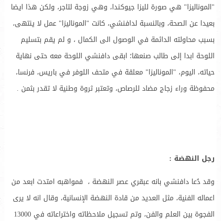
"الموناليزا" هي صورة لليزا جيوكندا، وهي زوجة لتاجر، ولكن هذا ايضا
بعيدا عن الصحة، وبالنسبة لدافنشي، كانت "الموناليزا" عمل لا ينتهى،
بسبب محاولته الدائمة في الوصول الى الكمال ، و لم يقم بتسليم
اللوحة ابدا إلى طالب صنعها؛ ابقى دافنشي اللوحة معه حتى نهاية
حياته، اليوم، "الموناليزا" معلقة في متحف اللوفر في باريس، فرنسا،
محفوظة وراء زجاج مضاد للرصاص، وتعتبر ثروة وطنية لا تقدر بثمن .
رجل النهضة :
وقد دُعا دافنشي بانه عبقري عصر النهضة ، فمواهبه امتدت ابعد من
اعماله الفنية، مثل العديد من قادة النهضة الإنسانية، وقال انه لا يرى
الفجوة بين العلم والفن، وتم تسجيل ملاحظاته واختراعاته في 13000