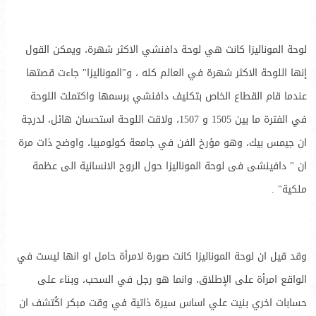
لوحة الموناليزا كانت هي لوحة دافنشي الاكثر شهرة، ويمكن القول
إنها اللوحة الاكثر شهرة في العالم كله ، و"الموناليزا" جاءت قصتها
عندما قام القطاع الخاص بتكليف دافنشي برسمها واكتملت اللوحة
في الفترة ما بين 1505 و 1507، ولاقت اللوحة استحسان هائل، لدرجة
ان جيمس بيك، وهو مؤرخ الفن في جامعة كولومبيا، واوضح ذات مرة
ان " دافينشى فى لوحة الموناليزا حول الروح الانسانية الى عظمة
ملكية" .
وقد قيل ان لوحة الموناليزا كانت صورة لامرأة حامل او انها ليست في
الواقع امرأة على الإطلاق، وانما هو رجل في السحب، وبناء على
حسابات اخري بنيت علي اساس سيرة ذاتية في وقت مبكر اكُتشف ان