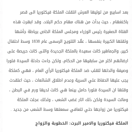
بعد اسابيع من توليها العرش انتقلت الملكة فيكتوريا الى قصر
باكنغهام ، حيث بدأت من هناك مهام حكم البلاد، وقد ابهرت هذه
الفتاة الصغيرة رئيس الوزراء ومجلس الملكة الخاص برباطة جأشها
وثقتها الكبيرة بنفسها ، عقُد التتويج الرسمى عام 1838 وسط احتفال
كبير، والجماهير كانت سعيدة بالملكة الجديدة والتى كانت حريصة على
ارضائهم اكثر من سابقيها من الحكام، ولكن جاءت حادثة السيدة فلورا
وصيفة والدتها لتقلب ضد الملكة فيكتوريا الرأي العام ، فهي كملكة
يجب عليها الحفاظ علي السرية وعدم اطلاق الشائعات ، حيث اعتقدت
وقتها ان السيدة فلورا حامل بينما هي كانت لديها ورم في البطن ،
وماتت السيدة ولكن ذلك اثار غضب الشعب ، ولذلك عجلت الملكة
فيكتوريا من زواجها حتي تتعافي سمعتها وسط الشعب من جديد .
الملكة فيكتوريا والامير البرت: الخطوبة والزواج