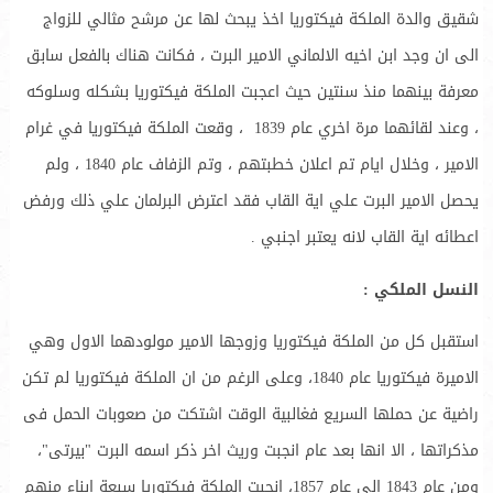
شقيق والدة الملكة فيكتوريا اخذ يبحث لها عن مرشح مثالي للزواج
الى ان وجد ابن اخيه الالماني الامير البرت ، فكانت هناك بالفعل سابق
معرفة بينهما منذ سنتين حيث اعجبت الملكة فيكتوريا بشكله وسلوكه
، وعند لقائهما مرة اخري عام 1839 ، وقعت الملكة فيكتوريا في غرام
الامير ، وخلال ايام تم اعلان خطبتهم ، وتم الزفاف عام 1840 ، ولم
يحصل الامير البرت علي اية القاب فقد اعترض البرلمان علي ذلك ورفض
اعطائه اية القاب لانه يعتبر اجنبي .
النسل الملكي :
استقبل كل من الملكة فيكتوريا وزوجها الامير مولودهما الاول وهي
الاميرة فيكتوريا عام 1840، وعلى الرغم من ان الملكة فيكتوريا لم تكن
راضية عن حملها السريع فغالبية الوقت اشتكت من صعوبات الحمل فى
مذكراتها ، الا انها بعد عام انجبت وريث اخر ذكر اسمه البرت "بيرتى"،
ومن عام 1843 الي عام 1857، انجبت الملكة فيكتوريا سبعة ابناء منهم