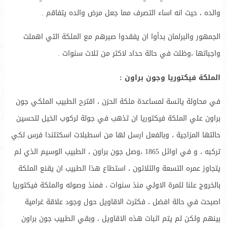
والده ، حيث انه اساء التصرف مما جعل مرض والده يتفاقم .
الجمهور والبرلمان بدأوا ان يفقدوا صبرهم مع الملكة التي اهملت
واجباتها ،وظلت في حالة حداد لاكثر من ثلاث سنوات .
الملكة فيكتوريا وجون براون :
في محاولة يائسة لمساعدة ملكة الحزن ، اقترح الطبيب الملكي جون
براون علي الملكة فيكتوريا ان تذهب في جولة لركوب الخيل لتحسين
حالتها المزاجية ، وبالفعل ارسل لها من اسطبلات اسكتلندا فرس لكي
تركبه ، و في اوائل 1865 ،وصل جون براون ، الطبيب الوسيم الذي لم
يتجاوز عمره التسعة والثلاثون ، استطاع هذا الطبيب ان يقنع الملكة
بالخروج علنا للمرة الاولي منذ سنوات ، فمنذ وصوله والملكة فيكتوريا
اصبحت في حالة افضل ، فكثرت الاقاويل حول وجود علاقة غرامية
بينهم ولكن لم يتم اثبات هذه الاقاويل ، وبقي الطبيب جون براون