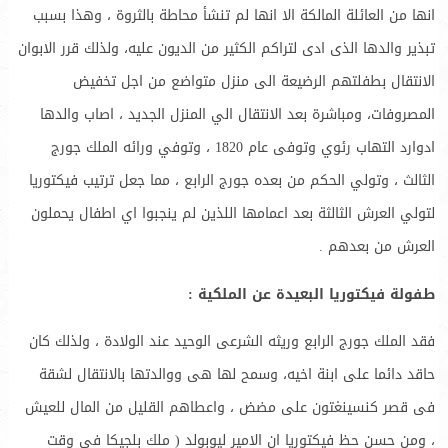
انها من العائلة المالكة الا انها لم تنشأ محاطة بالثروة ، وهذا بسبب
تبذير والدها الذى ادى لتراكم الكثير من الديون عليه، ولذلك قرر الابوان
الانتقال بطفلتهم الرضيعة الى منزل متواضع من اجل تخفيض
المصروفات، ومباشرة بعد الانتقال الي المنزل الجديد ، اصاب والدها
ادوارد التهاب رئوي وتوفى عام 1820 ، وتوفي ورائه الملك جورج
الثالث ، وتولي الحكم من بعده جورج الرابع ، مما جعل ترتيب فيكتوريا
لتولي العرش الثالثة بعد اعمامها اللذين لم ينجبوا اي اطفال يحملون
العرش من بعدهم .
طفولة فيكتوريا البعيدة عن الملكية :
فقد الملك جورج الرابع وريثه الشرعى الوحيد عند الولادة ، ولذلك كان
حاقد دائما على ابنة اخيه، وسمح لها هى ووالدتها بالانتقال لشقة
فى قصر كنسينغتون على مضض ، واعطاهم القليل من المال للعيش
، ومن حسن حظ فيكتوريا ان الامير ليوبولد ( ملك بلجيكا في وقت