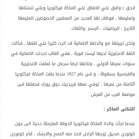
لاحق ) وافق علي الانفاق علي الملكة فيكتوريا وعلي تنشئتها
وتعليمها ، فوظف لها العديد من المعلمين الخصوصين لتعليمها
التاريخ ، الرياضيات ، الرسم ،واللغات .
ولكن تربيتها مع والدتها الالمانية قد اثرت كثيرا علي لغتها ، فكانت
اللغة الانجليزية لديها ليست قوية ، ففي الغالب تحدثت الالمانية في
سنوات عمرها الاولي ، ولكنها ايضا سرعان ما تعلمت الانجليزية
والفرنسية بسهولة ، و فى عام 1827 عندما بلغت الملكة فيكتوريا
الثامنة من عمرها ، توفي عمها فريدريك دوق يورك فجعلها فى
موضعة اقرب من العرش .
الثنائى الماكر :
عندما لجأت والدة الملكة فيكتوريا الدوقة المترملة حديثا الى جون
كونورى صديق زوجها الراحل لاخذ منه النصح والارشاد ، قام كونورى