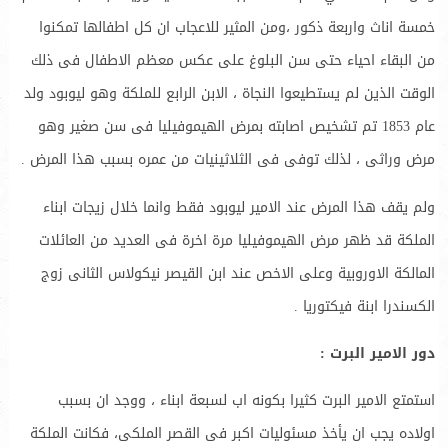
خمسة اناث واربعة ذكور ،ومن المثير للاعجاب ان كل اطفالها تمكنوا
من البقاء احياء حتى سن البلوغ على عكس معظم الاطفال فى ذلك
الوقت الذين لم يستطيعوا النجاة ، الابن الرابع للملكة وهو ليوبود ولد
عام 1853 تم تشخيص اصابته بمرض الهيموفيليا فى سن صغير وهو
مرض وراثى ، لذلك توفى فى الثلاثينيات من عمره بسبب هذا المرض .
ولم يقف هذا المرض عند الامير ليوبود فقط وانما خلال زيجات ابناء
الملكة قد ظهر مرض الهيموفيليا مرة اخرة فى العديد من العائلات
المالكة الاوروبية وعلى الاخص عند ابن القيصر نيكولاس الثانى زوج
الكسندرا ابنة فيكتوريا .
دور الامير البرت :
استمتع الامير البرت كثيرا بكونه اب لسبعة ابناء ، ووجد ان بسبب
اولاده يجب ان يأخذ مسئوليات اكبر فى القصر الملكى، فكانت الملكة