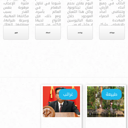
الذئاب في جميع
اليوم يقارن بحجم
الوردي؟
شيوعا في تناول
مثيرة للإعجاب،
أنحاء الأرض،
ثعبان تيتانوبوا،
الطعام في
مرهوبة بنفس
وتتناقص أعداد
وكان هذا الثعبان
العالم بأسره،
القدر بسبب
الذئاب الحمراء
الموجود خلال
ومع ذلك، فإن
مكانتها المهيبة،
المهددة
حقبة الباليوسين
الأنواع لديها
وسرعة طيرانها،
بالإنقراض بشكل
لا مثيل له من ...
الكثير من التنوع
ومنقارها الهائل
كبير، حيث يتراوح
بما في ذلك لون
ومخالبها، ...
عدد ...
...
حيوانات
زواحف
اسماك
طيور
طبيعة
غرائب