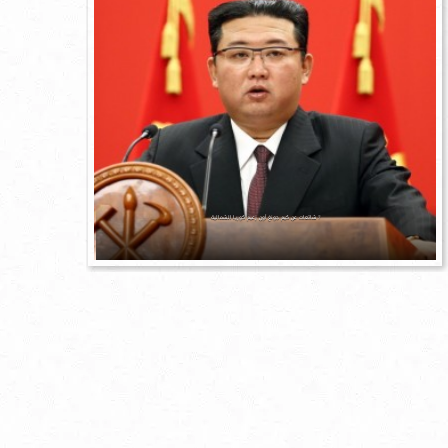
7 شائعات عن كيم جونغ أون زعيم كوريا الشمالية