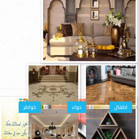
اطفال
حواء
خواطر