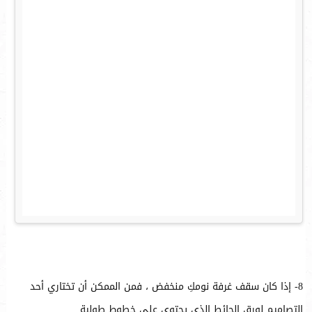
8- إذا كان سقف غرفة نومكِ منخفض ، فمن الممكن أن تختاري أحد
التصاميم لورق الحائط الذي يحتوي على خطوط طولية .