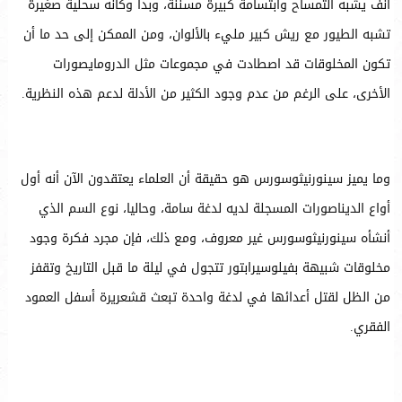
أنف يشبه التمساح وابتسامة كبيرة مسننة، وبدا وكأنه سحلية صغيرة
تشبه الطيور مع ريش كبير مليء بالألوان، ومن الممكن إلى حد ما أن
تكون المخلوقات قد اصطادت في مجموعات مثل الدرومايصورات
الأخرى، على الرغم من عدم وجود الكثير من الأدلة لدعم هذه النظرية.
وما يميز سينورنيثوسورس هو حقيقة أن العلماء يعتقدون الآن أنه أول
أواع الديناصورات المسجلة لديه لدغة سامة، وحاليا، نوع السم الذي
أنشأه سينورنيثوسورس غير معروف، ومع ذلك، فإن مجرد فكرة وجود
مخلوقات شبيهة بفيلوسيرابتور تتجول في ليلة ما قبل التاريخ وتقفز
من الظل لقتل أعدائها في لدغة واحدة تبعث قشعريرة أسفل العمود
الفقري.