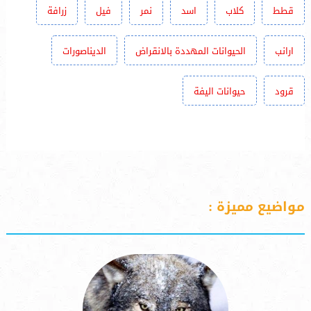
قطط
كلاب
اسد
نمر
فيل
زرافة
ارانب
الحيوانات المهددة بالانقراض
الديناصورات
قرود
حيوانات اليفة
مواضيع مميزة :