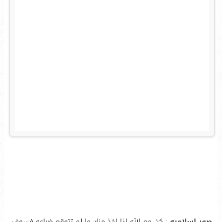
صور اسلاميه
: كن مع الله اذا اخذ منك ما لم تتوقع ضياعه فسوف