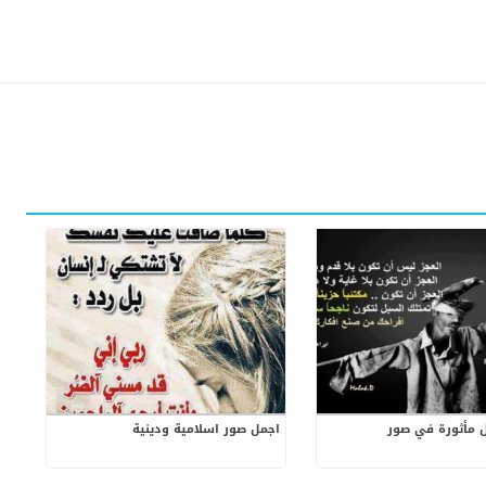
 مأثورة في صور
اجمل صور اسلامية ودينية