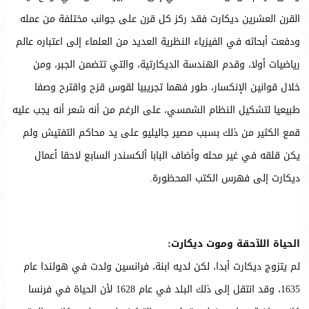
القرن العشرين ديكارت فقد ركز كل قرن على جوانب مختلفة من عمله
ودفعت أبحاثه في الفيزياء النظرية العديد من العلماء إلى اعتباره عالم
رياضيات أولا، وقدم الهندسة الديكارتية، والتي تتضمن الجبر، ومن
خلال قوانين الإنكسار، طور فهما تجريبيا لقوس قزح واقترح وصفا
طبيعيا لتشكيل النظام الشمسي، على الرغم من أنه شعر أنه يجب عليه
قمع الكثير من ذلك بسبب مصير جاليليو على يد محاكم التفتيش ولم
يكن قلقه في غير محله وأضاف البابا ألكسندر السابع لاحقا أعمال
ديكارت إلى فهرس الكتب المحظورة.
الحياة اللآحقة وموت ديكارت:
لم يتزوج ديكارت أبدا، لكن لديه ابنة، فرانسين ولدت في هولندا عام
1635، وقد انتقل إلى ذلك البلد في عام 1628 لأن الحياة في فرنسا