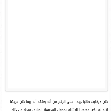
كان ديكارت طالبا جيدا، على الرغم من أنه يعتقد أنه ربما كان مريضا
لأنه لم يكن مضطرا للالتزام بجدول المدرسة الصارم، وبدلا من ذلك