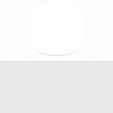
من هو نيلسون مانديلا ؟