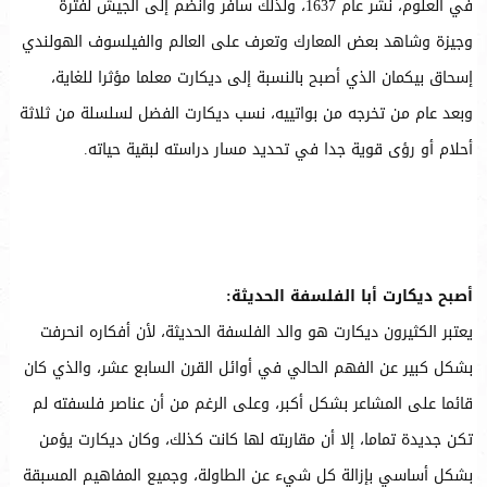
في العلوم، نشر عام 1637، ولذلك سافر وانضم إلى الجيش لفترة
وجيزة وشاهد بعض المعارك وتعرف على العالم والفيلسوف الهولندي
إسحاق بيكمان الذي أصبح بالنسبة إلى ديكارت معلما مؤثرا للغاية،
وبعد عام من تخرجه من بواتييه، نسب ديكارت الفضل لسلسلة من ثلاثة
أحلام أو رؤى قوية جدا في تحديد مسار دراسته لبقية حياته.
أصبح ديكارت أبا الفلسفة الحديثة:
يعتبر الكثيرون ديكارت هو والد الفلسفة الحديثة، لأن أفكاره انحرفت
بشكل كبير عن الفهم الحالي في أوائل القرن السابع عشر، والذي كان
قائما على المشاعر بشكل أكبر، وعلى الرغم من أن عناصر فلسفته لم
تكن جديدة تماما، إلا أن مقاربته لها كانت كذلك، وكان ديكارت يؤمن
بشكل أساسي بإزالة كل شيء عن الطاولة، وجميع المفاهيم المسبقة