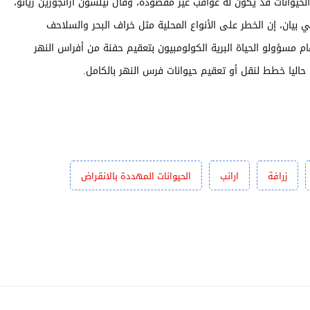
يوانات قد يكون له عواقب غير مقصودة، وقال نيلسون أرانجورين ريانو،
في بيان، إن الخطر على الأنواع المحلية مثل خراف البحر والسلاحف
وقام مسؤولو الحياة البرية الكولومبيون بتعقيم حفنة من أفراس النهر
حاليا خطط لنقل أو تعقيم حيوانات فرس النهر بالكامل.
زرافة
ارانب
الحيوانات المهددة بالانقراض