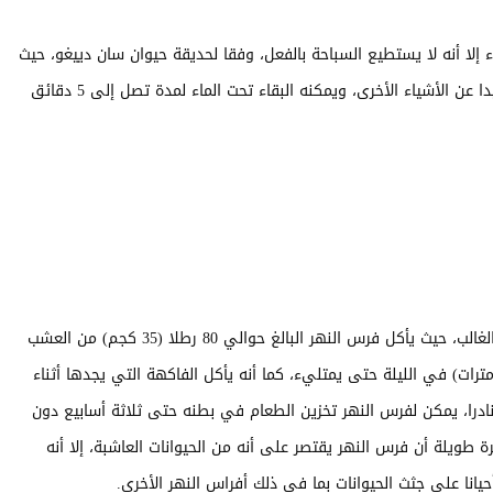
إلا أنه لا يستطيع السباحة بالفعل، وفقا لحديقة حيوان سان دييغو، حيث
ينزلق هذا الحيوان عبر الماء عن طريق دفع نفسه بعيدا عن الأشياء الأخرى، ويمكنه البقاء تحت الماء لمدة تصل إلى 5 دقائق
يتمتع فرس النهر بشهية صحية وآكلة للأعشاب في الغالب، حيث يأكل فرس النهر البالغ حوالي 80 رطلا (35 كجم) من العشب
ويسافر لمسافة تصل إلى 6 أميال (10 كيلومترات) في الليلة حتى يمتليء، كما أنه يأكل الفاكهة التي يجدها أثناء
م نادرا، يمكن لفرس النهر تخزين الطعام في بطنه حتى ثلاثة أسابيع دون
ة طويلة أن فرس النهر يقتصر على أنه من الحيوانات العاشبة، إلا أنه