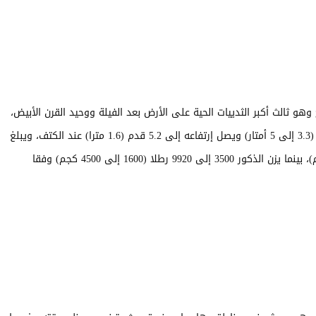
و ثالث أكبر الثدييات الحية على الأرض بعد الفيلة ووحيد القرن الأبيض،
ويصل طول فرس لنهر إلى ما بين 10.8 و 16.5 قدما (3.3 إلى 5 أمتار) ويصل إرتفاعه إلى 5.2 قدم (1.6 مترا) عند الكتف، ويبلغ
متوسط وزن الأنثى حوالي 3000 رطل (1400 كيلوجرام)، بينما يزن الذكور 3500 إلى 9920 رطلا (1600 إلى 4500 كجم) وفقا