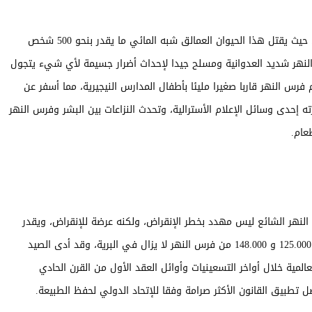
يعتبر فرس النهر من أخطر الثدييات البرية في العالم، حيث يقتل هذا الحيوان العمالق شبه المائي ما يقدر بنحو 500 شخص
لنهر شديد العدوانية ومسلح جيدا لإحداث أضرار جسيمة لأي شيء يتجول
 وعلى سبيل المثال، في عام 2014، هاجم فرس النهر قاربا صغيرا مليئا بأطفال المدارس النيجيرية، مما أسفر عن
 ذكرته إحدى وسائل الإعلام الأسترالية، وتحدث النزاعات بين البشر وفرس النهر
عام.
النهر الشائع ليس مهدد بخطر الإنقراض، ولكنه عرضة للإنقراض، ويقدر
الإتحاد الدولي للحفاظ على الطبيعة أن هناك ما بين 125.000 و 148.000 من فرس النهر لا يزال في البرية، وقد أدى الصيد
لمية خلال أواخر التسعينيات وأوائل العقد الأول من القرن الحادي
 تطبيق القانون الأكثر صرامة وفقا للإتحاد الدولي لحفظ الطبيعة.