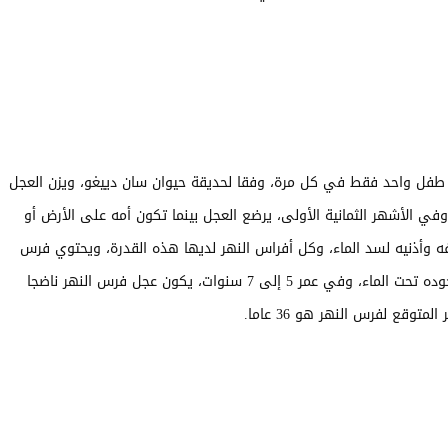
ا طفل واحد فقط في كل مرة، وفقا لحديقة حيوان سان دييغو، ويزن العجل
ما بين 50 و 110 رطلا (23 إلى 50 كجم)، وفي الأشهر الثمانية الأولى، يرضع العجل بينما تكون أمه على الأرض أو
ه وأذنيه لسد الماء، وكل أفراس النهر لديها هذه القدرة، ويحتوي فرس
النهر أيضا على أغشية تغطي وتحمي عيونه أثناء وجوده تحت الماء، وفي عمر 5 إلى 7 سنوات، يكون عجل فرس النهر ناضجا
وقع لفرس النهر هو 36 عاما.