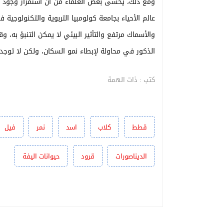
ومع ذلك، يخشى بعض العلماء من أن استمرار وجود الح
عالم الأحياء بجامعة كولومبيا التربوية والتكنولوجية 
والأسماك مرتفع والتأثير البيئي لا يمكن التنبؤ به، 
الذكور في محاولة لإبطاء نمو السكان، ولكن لا توجد 
كتب : ذات الهمة
قطط
كلاب
اسد
نمر
فيل
الديناصورات
قرود
حيوانات اليفة