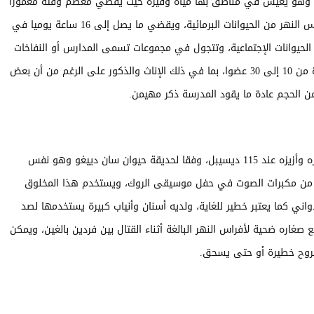
ى، وهو يعيش في مناطق بها مياه وفيرة حيث يقضي معظم وقته مغمورا
في الماء للحفاظ على بشرته باردة ورطبة، ويعتبر فرس النهر من الحيوانات البرمائية، ويقضي ما يصل إلى 16 ساعة يوميا في
الحيوانات الإجتماعية، وتتجول في مجموعات تسمى المدارس أو النفاخات
أو القرون أو الحصار، وتتكون مدارس فاس النهر عادة من 10 إلى 30 عضوا، بما في ذلك الإناث والذكور على الرغم من أن بعض
فرس النهر حيوان صاخب جدا، وتم قياس نخيره وتذمره وأزيزه عند 115 ديسيبل، وفقا لحديقة حيوان سان دييغو وهو نفس
ريبا الذي تحصل عليه عند 15 قدما (4.6 متر) من مكبرات الصوت في حفل موسيقى الروك، ويستخدم هذا المخلوق
واني كما يعتبر خطير للغاية، ولديه أسنان وأنياب كبيرة يستخدمها لصد
صغاره ضحية لأفراس النهر البالغة أثناء القتال بين فردين بالغين، ويمكن
جروح خطيرة أو حتى يسحق.