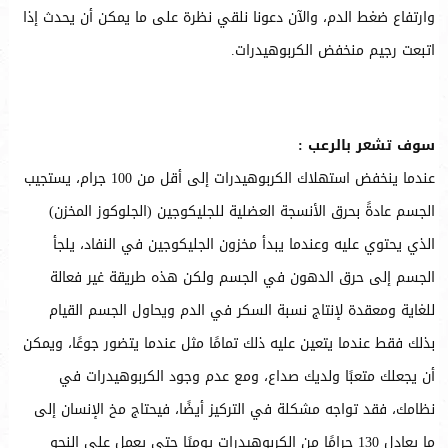
وارتفاع ضغط الدم، والآن دعونا نلقي نظرة على ما يمكن أن يحدث إذا
اتبعت رجيم منخفض الكربوهيدرات.
سوف تشعر بالرعب :
عندما ينخفض استهلاك الكربوهيدرات إلى أقل من 100 جرام، يستجيب
الجسم عادةً بحرق الأنسجة العضلية للجليكوجين (الجلوكوز المخزن)
الذي يحتوي عليه وعندما يبدأ مخزون الجليكوجين في النفاد، يلجأ
الجسم إلى حرق الدهون في الجسم ولكن هذه طريقة غير فعالة
للغاية ومعقدة لإنتاج نسبة السكر في الدم ويحاول الجسم القيام
بذلك فقط عندما يتعين عليه ذلك تمامًا مثل عندما يتضور جوعًا، ويمكن
أن يجعلك متعبًا ولديك صداع، ومع عدم وجود الكربوهيدرات في
نظامك، فقد تواجه مشكلة في التركيز أيضًا، فيحتاج مخ الإنسان إلى
ما يعادل 130 جرامًا من الكربوهيدرات يوميًا حتى يعمل على النحو