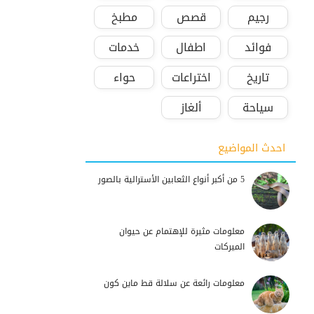
رجيم
قصص
مطبخ
فوائد
اطفال
خدمات
تاريخ
اختراعات
حواء
سياحة
ألغاز
احدث المواضيع
5 من أكبر أنواع الثعابين الأسترالية بالصور
معلومات مثيرة للإهتمام عن حيوان
الميركات
معلومات رائعة عن سلالة قط ماين كون