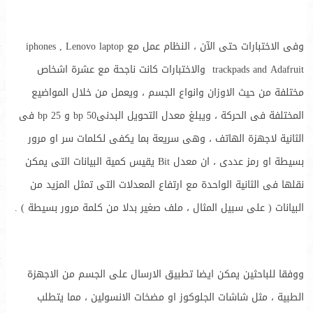
وفى الاختبارات حتى الآن ، النظام عمل مع iphones , Lenovo laptop
trackpads and Adafruit والاختبارات كانت ناجحة مع عشرة اشخاص
مختلفة من حيث الاوزان وانواع الجسم ، ويعمل من خلال المواضيع
المختلفة فى الحركة ، ويبلغ معدل التحويل البدنى50 bp و 25 bp فى
الثانية لاجهزة الهاتف ، وهى سريعة بما يكفى لكلمات سر او مرور
بسيطة او رمز عددى ، ان معدل Bit يقيس كمية البيانات التى يمكن
نقلها فى الثانية الواحدة مع ارتفاع المعدلات التى تمثل المزيد من
البيانات ( على سبيل المثال ، ملف صغير بدلا من كلمة مرور بسيطة ) .
ووفقا للباحثين يمكن ايضا تطبيق الارسال على الجسم من الاجهزة
الطبية ، مثل شاشات الجلوكوز او مضخات الانسولين ، مما يتطلب