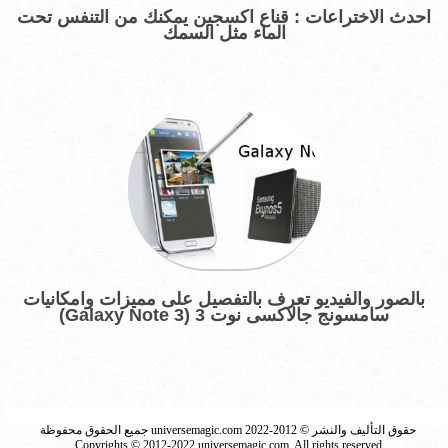
احدث الاختراعات : قناع اكسجين يمكنك من التنفس تحت
الماء مثل السمك
بالصور والفيديو تعرف بالتفصيل على مميزات وامكانيات
سامسونج جالاكسى نوت 3 (Galaxy Note 3)
حقوق التأليف والنشر © 2012-2022 universemagic.com جميع الحقوق محفوظة
Copyrights © 2012-2022 universemagic.com, All rights reserved