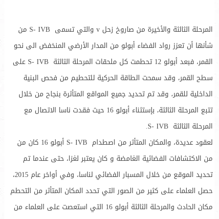
المرحلة الثالثة والأخيرة من صاروخ زحل v والتي تسمى S- IVB من
شأنها أن تعزز رواد الفضاء أبولو من المدار الأرضي المنخفض الى نحو
القمر، فبعد أبولو 12 تحطمت كل ملحقات المرحلة الثالثة S- IVB على
سطح القمر، وقد سمحت الطاقة الحركية للتحطيم من فحص البنية
الداخلية للقمر، وقد تم تحديد جميع المواقع المتأثرة بنجاح من خلال
تتبع المرحلة الثالثة، بإستثناء أبولو 16 حيث فقدت ناسا الاتصال مع
المرحلة الثالثة S- IVB.
لعقود عديدة، والمكان المتأثر من اصطدام S- IVB أبولو 16 كان من
من الاكتشافات الفضائية الغامضة و كان يعتبر لغزا، حتى عندما تم
تحديد الموقع من خلال المسبار الفضائي لناسا، وفي أواخر عام 2015،
حصل العلماء على كثير من الصور التي تحدد المكان المتأثر من التحطم
مكان الحادث والمرحلة الثالثة أبولو 16 التي استعصت على العلماء من