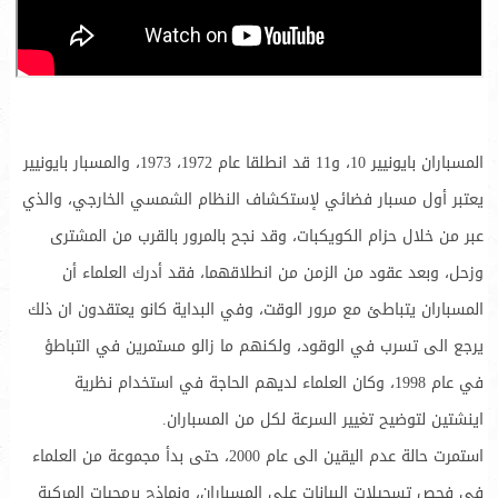
المسباران بايونيير 10، و11 قد انطلقا عام 1972، 1973، والمسبار بايونيير
يعتبر أول مسبار فضائي لإستكشاف النظام الشمسي الخارجي، والذي
عبر من خلال حزام الكويكبات، وقد نجح بالمرور بالقرب من المشترى
وزحل، وبعد عقود من الزمن من انطلاقهما، فقد أدرك العلماء أن
المسباران يتباطئ مع مرور الوقت، وفي البداية كانو يعتقدون ان ذلك
يرجع الى تسرب في الوقود، ولكنهم ما زالو مستمرين في التباطؤ
في عام 1998، وكان العلماء لديهم الحاجة في استخدام نظرية
اينشتين لتوضيح تغيير السرعة لكل من المسباران.
استمرت حالة عدم اليقين الى عام 2000، حتى بدأ مجموعة من العلماء
في فحص تسجيلات البيانات على المسباران، ونماذج برمجيات المركبة