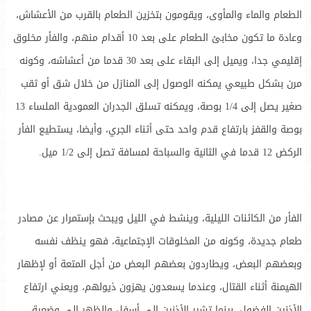
الطعام والماء والمأوى، ويقومون بتخزين الطعام بالقرب من الأعشاش،
وعادة ما تكون مخابئ الطعام على بعد 10 أقدام منهم، والفأر مخلوق
إقليمي جدا، ويميل إلى البقاء على بعد 30 قدما من أعشاشه، وكونه
مرن بشكل طبيعي يمكنه الوصول إلى المنازل من خلال شق أو ثقب
صغير يصل إلى 1/4 بوصة، ويمكنه تسلق الجدران العمودية الملساء 13
بوصة والقفز بارتفاع قدم واحد حتى أثناء الجري، وأيضا، يستطيع الفأر
الركض 12 قدما في الثانية والسباحة لمسافة تصل إلى 1/2 ميل.
الفأر من الكائنات الليلية، وينشط في الليل ويبحث بإستمرار عن مصادر
طعام جديدة، وكونه من المخلوقات الإجتماعية، فهو ينظف نفسه
وبعضهم البعض، ويطاردون بعضهم البعض من أجل المتعة أو لإظهار
الهيمنة أثناء القتال، وعندما يسعدون يهزون ذيولهم، ويعني ارتفاع
الأذنين الفضول، بينما تشير الأذنين إلى أسفل والظهر إلى وضعية