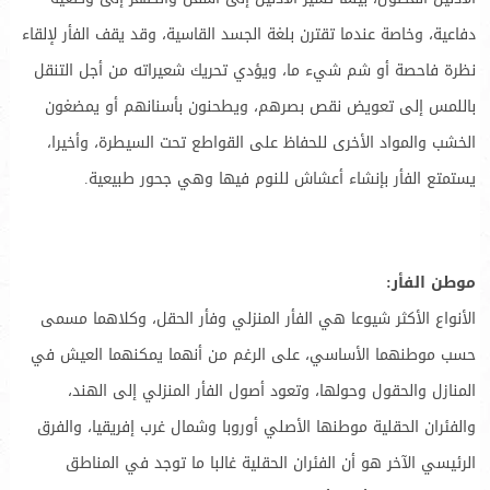
دفاعية، وخاصة عندما تقترن بلغة الجسد القاسية، وقد يقف الفأر لإلقاء
نظرة فاحصة أو شم شيء ما، ويؤدي تحريك شعيراته من أجل التنقل
باللمس إلى تعويض نقص بصرهم، ويطحنون بأسنانهم أو يمضغون
الخشب والمواد الأخرى للحفاظ على القواطع تحت السيطرة، وأخيرا،
يستمتع الفأر بإنشاء أعشاش للنوم فيها وهي جحور طبيعية.
موطن الفأر:
الأنواع الأكثر شيوعا هي الفأر المنزلي وفأر الحقل، وكلاهما مسمى
حسب موطنهما الأساسي، على الرغم من أنهما يمكنهما العيش في
المنازل والحقول وحولها، وتعود أصول الفأر المنزلي إلى الهند،
والفئران الحقلية موطنها الأصلي أوروبا وشمال غرب إفريقيا، والفرق
الرئيسي الآخر هو أن الفئران الحقلية غالبا ما توجد في المناطق