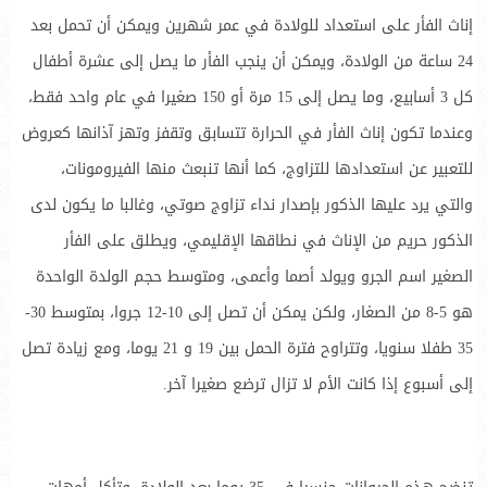
إناث الفأر على استعداد للولادة في عمر شهرين ويمكن أن تحمل بعد
24 ساعة من الولادة، ويمكن أن ينجب الفأر ما يصل إلى عشرة أطفال
كل 3 أسابيع، وما يصل إلى 15 مرة أو 150 صغيرا في عام واحد فقط،
وعندما تكون إناث الفأر في الحرارة تتسابق وتقفز وتهز آذانها كعروض
للتعبير عن استعدادها للتزاوج، كما أنها تنبعث منها الفيرومونات،
والتي يرد عليها الذكور بإصدار نداء تزاوج صوتي، وغالبا ما يكون لدى
الذكور حريم من الإناث في نطاقها الإقليمي، ويطلق على الفأر
الصغير اسم الجرو ويولد أصما وأعمى، ومتوسط حجم الولدة الواحدة
هو 5-8 من الصغار، ولكن يمكن أن تصل إلى 10-12 جروا، بمتوسط 30-
35 طفلا سنويا، وتتراوح فترة الحمل بين 19 و 21 يوما، ومع زيادة تصل
إلى أسبوع إذا كانت الأم لا تزال ترضع صغيرا آخر.