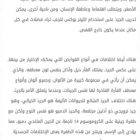
الأصغر، ويتطلب اهتماما وعاطفة الإنسان، ومن ناحية أخرى، يمكن
تدريب الجرذ على استخدام الليتر بوكس لتجنب ترك فضلات في كل
مكان عندما يكون خارج القفص.
هناك أيضا اختلافات في أنواع القوارض التي يمكنك الإختيار من بينها،
على عكس الجرذ، يمتلك الفأر ذيل وآذان بنفس لون معطفه، والذي
يمكن أن يأتي في مجموعة كبيرة من الألوان، وجميع ألوان وأنواع
معطف الفأرة الفاخرة لها نفس الجينات، وعندما يتعلق الأمر بالجرذ،
هناك اختلاف، الجرذ الشائع للحيوانات الأليفة هو الجرذ الخيالي، وهو
جرذ نرويجي ذو أذنين مرتفعة، والجرذ الدمبو هو نفس النوع ولكن مع
طفرة جينية على الكروموسوم 14 ناجمة عن الجين المتنحي دمبو، مما
يؤدي إلى الإسم، وينتج عن هذه الطفرة بعض الإختلافات الجسدية