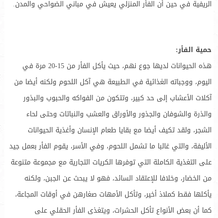
الريفية في حين أن الفأر المنزلي يعيش في مباني الضواحي والمدن.
حمية الفأر:
هذه الحيوانات لديها جوع نهم، حيث يأكل الفأر من 15-20 مرة في
اليوم، ووجباته الغذائية في الطبيعة هي آكل اللحوم ولكنه أيضا من
آكلات الأعشاب إلى حد كبير، وتتكون من الفواكه والحبوب والبذور
والذرة والشوفان والجذور والأوراق والعشب والنباتات وحتى لحاء
الشجر، ولقد تكيف أيضا مع بقايا طعام الإنسان وأغذية الحيوانات
الأليفة، والتي غالبا ما تشمل اللحوم، وفي الأسر، يقوم الفأر بعمل جيد
على التغذية الكاملة التي توفرها الكريات التجارية مع مجموعة متنوعة
من الخضار، وخلافا للإعتقاد السائد، فهو لا يبحث عن الجبن، ولكنه
يأكلها فقط كملاذ أخير، وتأكل الأمهات صغارهن في أوقات المجاعة،
كما أن بعض الأنواع تأكل الحشرات، ويتغذى الفأر الحقلي على