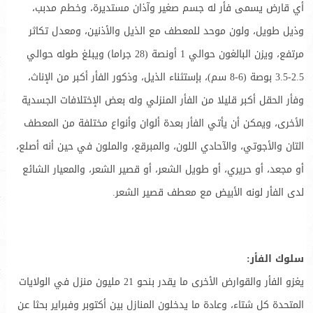
أي قارض يسمى فأر له جسم صغير وآذان مستديرة، وخطم مدبب،
وذيل طويل، ولون موحد للمعطف مع الذيل والأذنين، ومعدل تكاثر
مرتفع، ويزن البالغون حوالي 1 أونصة (28 جراما) ويبلغ طوله حوالي
2.5-3.5 بوصة (6-8 سم)، بإستثناء الذيل، وذكور الفأر أكبر من الإناث،
وفأر الحقل أكبر قليلا من الفأر المنزلي وله بعض الإختلافات الجسدية
الأخرى، ويمكن أن يأتي الفأر بعدة ألوان وأنواع مختلفة من المعطف
التان والأجوتي، والآحادي اللون، والمبرقع، والملون في حين أنه أصلع،
أو مجعد، أو حريري، أو طويل الشعر، أو قصير الشعر، والمعيار الشائع
لدى الفأر لونه الأبيض مع معطف قصير الشعر.
سلوك الفأر:
يغزو الفأر والقوارض الأخرى ما يقدر بنحو 21 مليون منزل في الولايات
المتحدة كل شتاء، وعادة ما يدخلون المنازل بين أكتوبر وفبراير بحثا عن