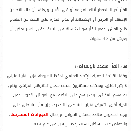
تنضج هذه الحيوانات جنسيا في 35 يوما بعد الولادة، وتأكل أمهات
الفأر أحيانا الصغار أثناء المجاعة أو في الأسر، ويعتقد أن ذلك ناتج عن
الإجهاد أو المرض أو الإكتظاظ أو عدم القدرة على البحث عن الطعام
خارج العش، وعمر الفأر هو 1-2 سنة في البرية، وفي الأسر يمكن أن
يعيش من 3-4 سنوات.
هل الفأر مهدد بالإنقراض؟
وفقا للقائمة الحمراء للإتحاد العالمي لحفظ الطبيعة، فإن الفأر المنزلي
لا يثير القلق، وسكانه مستقرون بسبب معدل تكاثرهم المرتفع، وتنوع
نظامهم الغذائي، وقدرتهم على التكيف مع الموائل الأخرى، ومن
ناحية أخرى، تتعرض فئران الشاطئ للتهديد، وإن فأر الشاطئ على
وجه الخصوص مهدد بفقدان الموائل، وإدخال
الحيوانات المفترسة
،
وانخفاض عدد السكان بسبب إعصار إيفان في عام 2004.