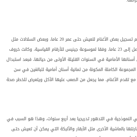
ائعة.
متوسط عمر الأغنام هو 10-12 سنة، ومع ذلك، فقد تم تسجيل بعض الأغنام لتعيش حتى عمر 20 عاما، وبعض السلالات مثل
ميرينو معترف بها لطول عمرها، ونجت أقدم نعجة لتصل إلى 23 عاما، وفقا لموسوعة جينيس للأرقام القياسية، وكانت خروف
أسنانها الأمامية في السنوات القليلة الأولى من حياتها، فبعد استبدال
المجموعة الكاملة المكونة من ثمانية أسنان أمامية للبالغين في سن
جيا مع تقدم الأغنام، مما يجعل من الصعب عليها الأكل ويتعرض للخطر صحة
عي النموذجية في التدهور تدريجيا بعد أربع سنوات، وهذا هو السبب في
رنتها بالماشية الأخرى مثل الأبقار والألبكة التي يمكن أن تعيش حتى