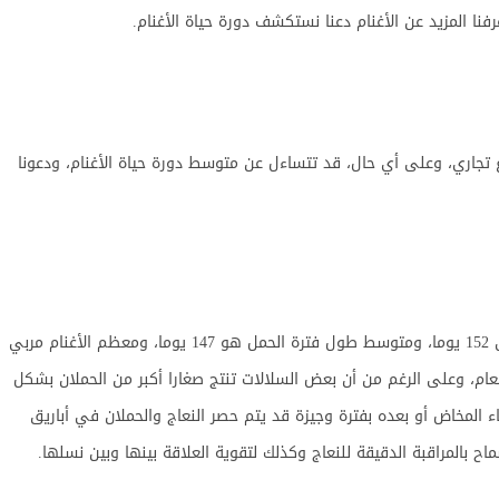
فنا المزيد عن الأغنام دعنا نستكشف دورة حياة الأغنام.
ع تجاري، وعلى أي حال، قد تتساءل عن متوسط دورة حياة الأغنام، ودعونا
تتراوح فترة الحمل النموذجية في الأغنام من 142 إلى 152 يوما، ومتوسط طول فترة الحمل هو 147 يوما، ومعظم الأغنام مربي
ام، وعلى الرغم من أن بعض السلالات تنتج صغارا أكبر من الحملان بشكل
أثناء المخاض أو بعده بفترة وجيزة قد يتم حصر النعاج والحملان في أباريق
 بالمراقبة الدقيقة للنعاج وكذلك لتقوية العلاقة بينها وبين نسلها.