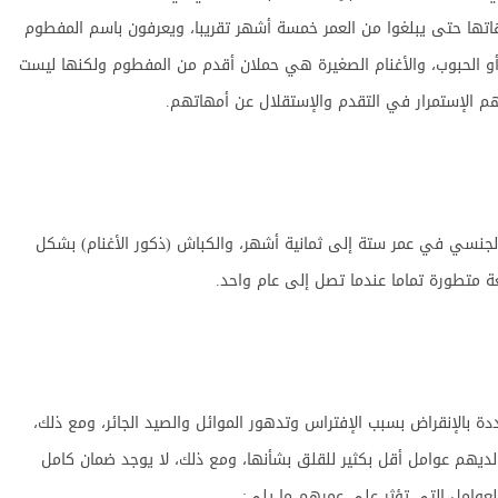
اتها حتى يبلغوا من العمر خمسة أشهر تقريبا، ويعرفون باسم المفطوم
أو الحبوب، والأغنام الصغيرة هي حملان أقدم من المفطوم ولكنها ليست
هم الإستمرار في التقدم والإستقلال عن أمهاتهم.
الجنسي في عمر ستة إلى ثمانية أشهر، والكباش (ذكور الأغنام) بشكل
غة متطورة تماما عندما تصل إلى عام واحد.
هددة بالإنقراض بسبب الإفتراس وتدهور الموائل والصيد الجائر، ومع ذلك،
 لديهم عوامل أقل بكثير للقلق بشأنها، ومع ذلك، لا يوجد ضمان كامل
لعوامل التي تؤثر على عمرهم ما يلي: