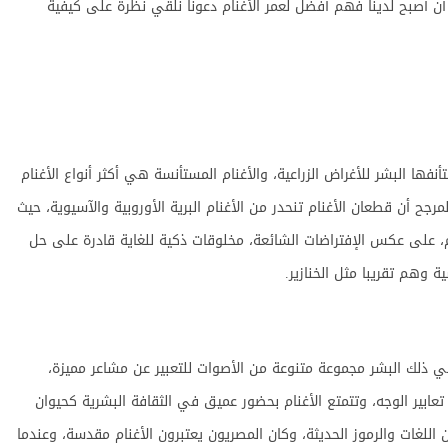
د أن أصبح لدينا فهم أفضل لعمر الأغنام دعونا نلقي نظرة على كيفية
أنفها البشر للأغراض الزراعية، والأغنام المستأنسة هي أكثر أنواع الأغنام
رجح أن قطعان الأغنام تنحدر من الأغنام البرية الأوروبية والآسيوية، حيث
م، على عكس الإفتراضات الشائعة، مخلوقات ذكية للغاية قادرة على حل
 وهم تقريبا مثل الخنازير.
في ذلك البشر مجموعة متنوعة من الأصوات للتعبير عن مشاعر مميزة،
ابير الوجه، وتتمتع الأغنام بحضور عميق في الثقافة البشرية كحيوان
اللغات والرموز الحديثة، وكان المصريون يعتبرون الأغنام مقدسة، وعندما