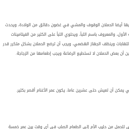
 عليها أيضا الحملان الوقوف والمشي في غضون دقائق من الولادة، ويحدث
لأول، والمعروف باسم اللبأ، ويحتوي اللبأ على الكثير من الفيتامينات
إلتهابات وينظف الجهاز الهضمي، ويجب أن ترضع الحملان بشكل متكرر قدر
حين أن بعض الحملان لا تستطيع الرضاعة ويجب إطعامها من الزجاجة.
التي يمكن أن تعيش حتى عشرين عاما، يكون عمر الأغنام أقصر بكثير.
ئي للحمل من حليب الأم إلى الطعام الصلب في أي وقت بين عمر خمسة