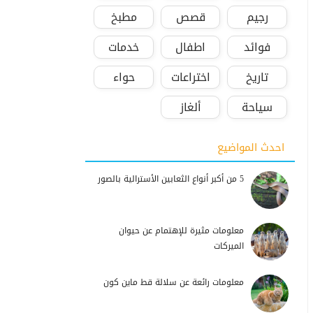
رجيم
قصص
مطبخ
فوائد
اطفال
خدمات
تاريخ
اختراعات
حواء
سياحة
ألغاز
احدث المواضيع
5 من أكبر أنواع الثعابين الأسترالية بالصور
معلومات مثيرة للإهتمام عن حيوان
الميركات
معلومات رائعة عن سلالة قط ماين كون