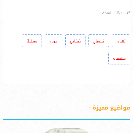
كتب : ذات الهمة
ثعبان
تمساح
ضفادع
حرباء
سحلية
سلحفاة
مواضيع مميزة :