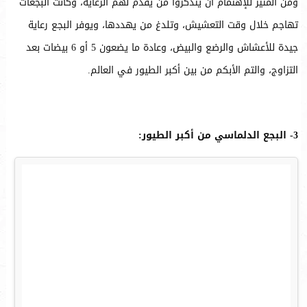
ومن المثير للإهتمام أن يتذكروا من يقدم لهم الرعاية، وكانت البجعات
تهاجم خلال وقت التعشيش، وتلدغ من يهددها، ويوفر البجع رعاية
جيدة للأعشاش والرضع والبيض، وعادة ما يضعون 5 أو 6 بيضات بعد
التزاوج، والتم الأبكم من بين أكبر الطيور في العالم.
3- البجع الدلماسي من أكبر الطيور: