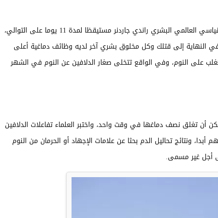
كل شيء يحتاج إلى النوم، فقد بقي صاحب الرقم القياسي العالمي البشري راندي جاردنر مستيقظا لمدة 11 يوما على التوالي،
ي النهاية إلى قتلك وكل مخلوق بشري آخر لديه وظائف دماغية أعلى
تغلب على النوم، وفي الواقع تتخلى صغار الدلافين عن النوم في الشهر
ن أن تغلق نصف دماغها في وقت واحد، واختبر العلماء تفاعلات الدلافين
 أبدا، ونتائج تحاليل الدم بحثا عن علامات الإجهاد أو الحرمان من النوم
لى أجل غير مسمى.