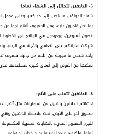
5- الدلافين تتماثل إلى الشفاء تماما:
شفاء الدولفين مستحيل إلى حد كبير، وعلى محمل الج
بما نحن قادرون عليه، ومن المعروف أنهم نجوا من ج
غضون أسبوعين، ويعودون في الواقع إلى الخطوط الأ
شبِهت قدراتهم على التعافي بالأجنة في الرحم، ولكن 
يأخذ شخص ما مجرفة من اللحم من جانبك فسوف تنزف 
تمكنها من الغوص إلى أعماق كبيرة لمساعدتها على 
6- الدلافين تتغلب على الألم:
لا تهتم الدلافين بالقليل من المضايقات مثل آلام ال
مخلوق آخر على الأرض، تمت ملاحظة الدلافين وهي 
للجرح المفتوح المليء بالنهايات العصبية المكشوفة ا
تماما، ولكنهم عندما أصيبوا بجرح خطير تجاهلوه.