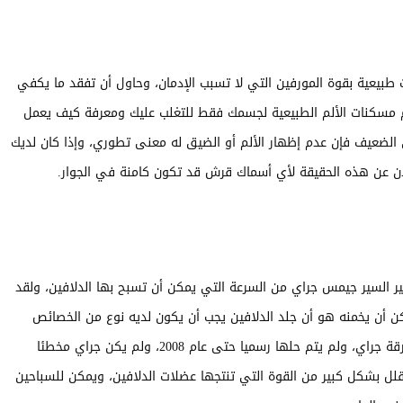
 طبيعية بقوة المورفين التي لا تسبب الإدمان، وحاول أن تفقد ما يكفي
م مسكنات الألم الطبيعية لجسمك فقط للتغلب عليك ومعرفة كيف يعمل
حق الضعيف فإن عدم إظهار الألم أو الضيق له معنى تطوري، وإذا كان لديك
علان عن هذه الحقيقة لأي أسماك قرش قد تكون كامنة في الجوار.
ني الشهير السير جيمس جراي من السرعة التي يمكن أن تسبح بها الدلافين، ولقد
ن يخمنه هو أن جلد الدلافين يجب أن يكون لديه نوع من الخصائص
السحرية المضادة للسحب، وكان هذا يعرف بإسم مفارقة جراي، ولم يتم حلها رسميا حتى عام 2008، ولم يكن جراي مخطئا
لل بشكل كبير من القوة التي تنتجها عضلات الدلافين، ويمكن للسباحين