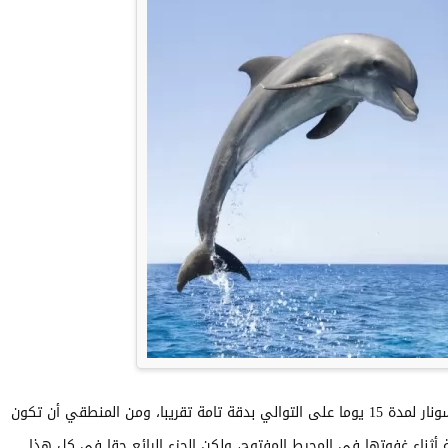
أظهرت دراسة أخرى أن الدلافين يمكنها استخدام السونار لمدة 15 يوما على التوالي بدقة تامة تقريبا، ومن المنطقي أن تكون
 أثناء غفوتها في المحيط المفتوح، ولكن الجزء الرائع حقا في كل هذا