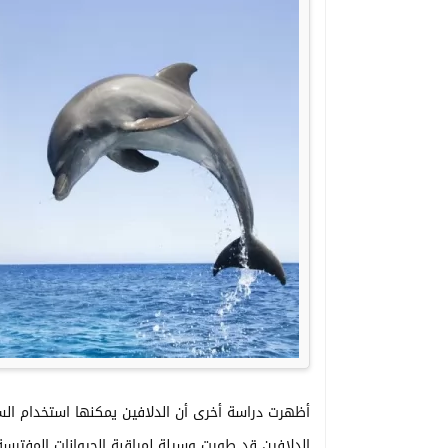
الدلافين قد طورت وسيلة لمراقبة الحيوانات المفترسة