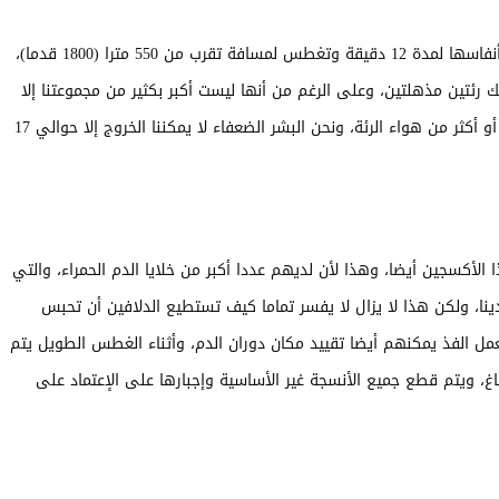
اتضح أن الدلافين سباحون جيدون، ويمكن أن تحبس أنفاسها لمدة 12 دقيقة وتغطس لمسافة تقرب من 550 مترا (1800 قدما)،
 رئتين مذهلتين، وعلى الرغم من أنها ليست أكبر بكثير من مجموعتنا إلا
أنها أكثر كفاءة، ومع كل نفس، تتبادل الدلافين 80٪ أو أكثر من هواء الرئة، ونحن البشر الضعفاء لا يمكننا الخروج إلا حوالي 17
أكسجين أيضا، وهذا لأن لديهم عددا أكبر من خلايا الدم الحمراء، والتي
ينا، ولكن هذا لا يزال لا يفسر تماما كيف تستطيع الدلافين أن تحبس
مل الفذ يمكنهم أيضا تقييد مكان دوران الدم، وأثناء الغطس الطويل يتم
اغ، ويتم قطع جميع الأنسجة غير الأساسية وإجبارها على الإعتماد على