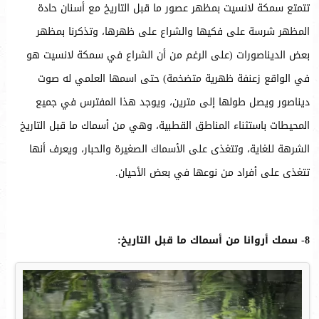
تتمتع سمكة لانسيت بمظهر عصور ما قبل التاريخ مع أسنان حادة
المظهر شرسة على فكيها والشراع على ظهرها، وتذكرنا بمظهر
بعض الديناصورات (على الرغم من أن الشراع في سمكة لانسيت هو
في الواقع زعنفة ظهرية متضخمة) حتى اسمها العلمي له صوت
ديناصور ويصل طولها إلى مترين، ويوجد هذا المفترس في جميع
المحيطات باستثناء المناطق القطبية، وهي من أسماك ما قبل التاريخ
الشرهة للغاية، وتتغذى على الأسماك الصغيرة والحبار، ويعرف أنها
تتغذى على أفراد من نوعها في بعض الأحيان.
8- سمك أروانا من أسماك ما قبل التاريخ: