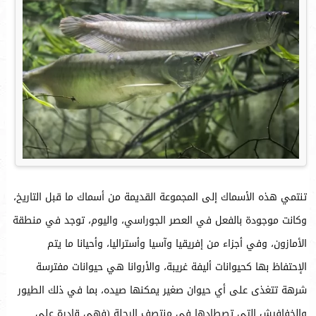
تنتمي هذه الأسماك إلى المجموعة القديمة من أسماك ما قبل التاريخ،
وكانت موجودة بالفعل في العصر الجوراسي، واليوم، توجد في منطقة
الأمازون، وفي أجزاء من إفريقيا وآسيا وأستراليا، وأحيانا ما يتم
الإحتفاظ بها كحيوانات أليفة غريبة، والأروانا هي حيوانات مفترسة
شرهة تتغذى على أي حيوان صغير يمكنها صيده، بما في ذلك الطيور
والخفافيش التي تصطادها في منتصف الرحلة (فهي قادرة على