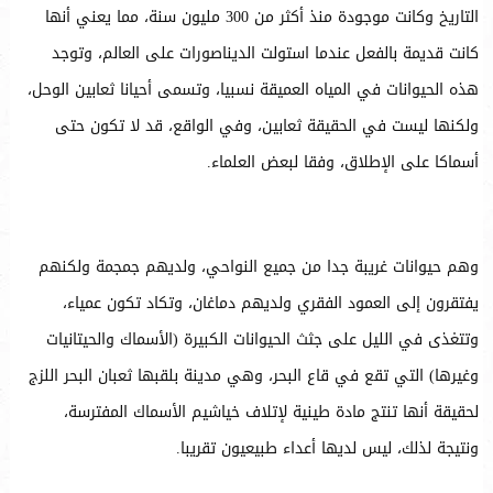
التاريخ وكانت موجودة منذ أكثر من 300 مليون سنة، مما يعني أنها
كانت قديمة بالفعل عندما استولت الديناصورات على العالم، وتوجد
هذه الحيوانات في المياه العميقة نسبيا، وتسمى أحيانا ثعابين الوحل،
ولكنها ليست في الحقيقة ثعابين، وفي الواقع، قد لا تكون حتى
أسماكا على الإطلاق، وفقا لبعض العلماء.
وهم حيوانات غريبة جدا من جميع النواحي، ولديهم جمجمة ولكنهم
يفتقرون إلى العمود الفقري ولديهم دماغان، وتكاد تكون عمياء،
وتتغذى في الليل على جثث الحيوانات الكبيرة (الأسماك والحيتانيات
وغيرها) التي تقع في قاع البحر، وهي مدينة بلقبها ثعبان البحر اللزج
لحقيقة أنها تنتج مادة طينية لإتلاف خياشيم الأسماك المفترسة،
ونتيجة لذلك، ليس لديها أعداء طبيعيون تقريبا.