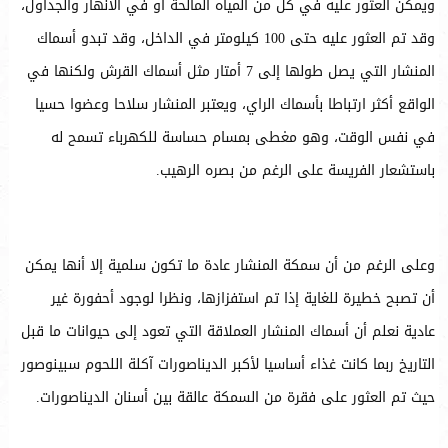
ويمكن العثور عليه في كل من المياه المالحة أو في الأنهار والجداول،
وقد تم العثور عليه حتى 100 كيلومتر في الداخل، وقد تبدو أسماك
المنشار التي يصل طولها إلى 7 أمتار مثل أسماك القرش ولكنها في
الواقع أكثر ارتباطا بأسماك الراي، ويعتبر المنشار سلاحا وعضوا حسيا
في نفس الوقت، وهو مغطى بمسام حساسة للكهرباء تسمح له
باستشعار الفريسة على الرغم من بصره الرهيب.
وعلى الرغم من أن سمكة المنشار عادة ما تكون سلمية إلا أنها يمكن
أن تصبح خطيرة للغاية إذا تم استفزازها، ونظرا لوجود أحفورة غير
عادية نعلم أن أسماك المنشار العملاقة التي تعود إلى حيوانات ما قبل
التاريخ ربما كانت غذاء أساسيا لأكبر الديناصورات آكلة اللحوم سبينوصور
حيث تم العثور على فقرة من السمكة عالقة بين أسنان الديناصورات.