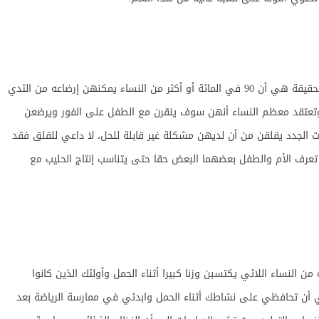
إن الرضاعة الطبيعية هي أصعب شيء في العالم والحقيقة هي أن 90 في المائة أو أكثر من النساء يمكنهن إرضاعه من الثدي
عم وتعتقد معظم النساء أنهن سوف ينقرن مع الطفل على الفور ويرضعن
ات الجدد يقلقن من أن لديهن مشكلة غير قابلة للحل، لا داعي للقلق فقد
 تعرف الأم والطفل بعضهما البعض حقا حتى يتناسب إنتاج الحليب مع
ح، خاصة بالنسبة لـ 41 في المائة من النساء اللائي يكتسبن وزنا كبيرا أثناء الحمل وأولئك الذين كانوا
ولي أن تحافظي على نشاطك أثناء الحمل وابدئي في ممارسة الرياضة بعد