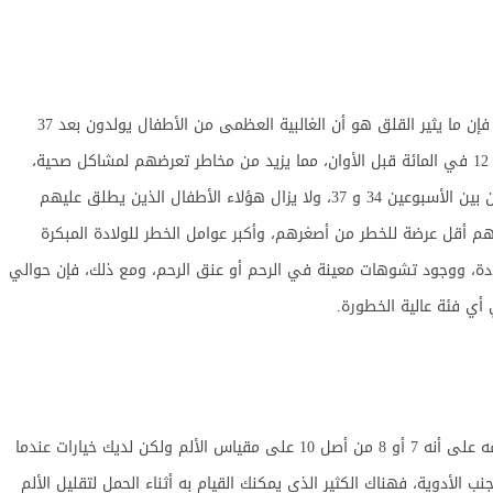
الخداج هو مصدر قلق مشروع على الحمل ومع ذلك، فإن ما يثير القلق هو أن الغالبية العظمى من الأطفال يولدون بعد 37
أسبوعا، وهو ما يعتبر مكتمل المدة، ويولد ما يقدر بـ 12 في المائة قبل الأوان، مما يزيد من مخاطر تعرضهم لمشاكل صحية،
ولكن ضع في اعتبارك أن 70 في المائة منهم يولدون بين الأسبوعين 34 و 37، ولا يزال هؤلاء الأطفال الذين يطلق عليهم
هم أقل عرضة للخطر من أصغرهم، وأكبر عوامل الخطر للولادة المبكرة
دة، ووجود تشوهات معينة في الرحم أو عنق الرحم، ومع ذلك، فإن حوالي
أي فئة عالية الخطورة.
لن نخبرك بأن المخاض غير مؤلم فمعظم النساء تصنيفه على أنه 7 أو 8 من أصل 10 على مقياس الألم ولكن لديك خيارات عندما
نب الأدوية، فهناك الكثير الذي يمكنك القيام به أثناء الحمل لتقليل الألم