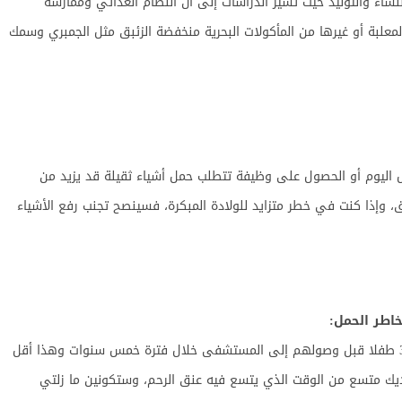
ساء والتوليد حيث تشير الدراسات إلى أن النظام الغذائي وممارسة
المعلبة أو غيرها من المأكولات البحرية منخفضة الزئبق مثل الجمبري وسمك
اليوم أو الحصول على وظيفة تتطلب حمل أشياء ثقيلة قد يزيد من
ق، وإذا كنت في خطر متزايد للولادة المبكرة، فسينصح تجنب رفع الأشياء
هناك دراسة من إنجلترا ولد 137 طفلا من أصل 31140 طفلا قبل وصولهم إلى المستشفى خلال فترة خمس سنوات وهذا أقل
يكون لديك متسع من الوقت الذي يتسع فيه عنق الرحم، وستكونين ما زلتي