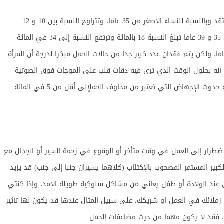
إن مخاطر الإجهاض هي على الأرجح أقل مما كنت اعتقد وبالنسبة للنساء الأصغر من 35 عاما، وتتراوح النسبة بين 10 و 12
بالمائة، وبالنسبة للأشخاص الذين تتراوح أعمارهم بين 35 و 39 عاما تبلغ النسبة 18 بالمائة وترتفع النسبة إلى 34 في المائة
سبة للنساء اللائي تتراوح أعمارهن بين 40 و 44 عاما، ولكن يتم فقدان عدد كبير جدا من حالات الحمل مبكرا لدرجة أن المرأة
و أنه بحلول الوقت الذي ترى فيه دقات قلب على الموجات فوق الصوتية
الإجهاض التي تعتبر من مخاوف الحملإلى أقل من 5 في المائة.
ضطرار إلى العمل في وقت متأخر أو الوقوع في زحمة السير أو الجدال مع
بير المستمر المصحوب بالإكتئاب (كلاهما يسيران جنبا إلى جنب) قد يزيد
 عند الولادة أو طفل يعاني من مشاكل سلوكية طويلة الأمد، وإذا كنتي
 زملائك في العمل او شريكك، على سبيل المثال عندها قد يكون لها تأثير
، فقد لا يكون مهما من حيث مضاعفات الحمل.