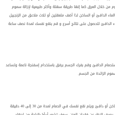
م من خلال العرق كما إنها طريقة سهلة وأكثر طبيعية لإزالة سموم
اء الدافئ أو الساخن لذا أضف ملعقتين أو ثلاث ملاعق من الزنجبيل
اء الدافئ للحصول على نتائج أسرع و قم بنقع نفسك لمدة نصف ساعة
ستحمام الدافئ وقم بفرك الجسم برفق باستخدام إسفنجة ناعمة وتساعد
سموم الزائدة من الجسم.
يُضاف ملح إبسوم وخل التفاح بنسبة 1: 2 في ماء ساخن أو دافئ ويتم نقع نفسك في الحمام لمدة من 30 إلى 40 دقيقة
، بصرف النظر عن فقدان الوزن، سوف تشعر أيضًا بالراحة من إجهاد