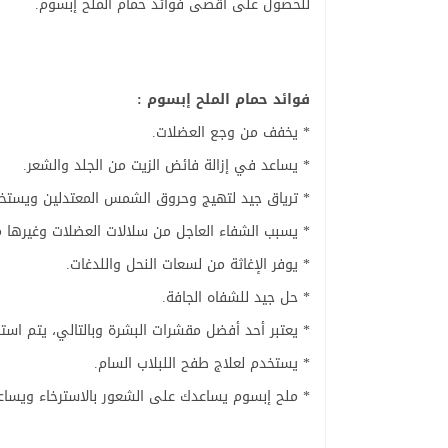
للحصول على اقصى فوائد حمام الملح إبسوم.
فوائد حمام الملح إبسوم :
* يخفف من وجع العضلات.
* يساعد في إزالة فائض الزيت من الجلد والشعر.
* ترياق جيد لتهيج وحروق الشمس المعتدلين ويستخدم
* يسبب الشفاء العاجل من سلالات العضلات وغيرها م
* يوفر الإغاثة من لسعات النحل واللدغات.
* حل جيد للشفاه الجافة.
* يعتبر أحد أفضل مقشرات البشرة وبالتالي، يتم استخ
* يستخدم لعلاج طفح اللبلاب السام.
* ملح إبسوم يساعدك على الشعور بالاسترخاء ويسا