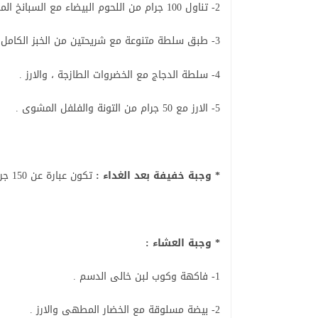
2- تناول 100 جرام من اللحوم البيضاء مع السبانخ المطهية والارز .
3- طبق سلطة متنوعة مع شريحتين من الخبز الكامل المضاف اليها الجبن الابيض الخالى من الملح .
4- سلطة الدجاج مع الخضروات الطازجة ، والارز .
5- الارز مع 50 جرام من التونة والفلفل المشوى .
* وجبة خفيفة بعد الغداء :
تكون عبارة عن 150 جرام من الفاكهه الموسمية .
* وجبة العشاء :
1- فاكهة وكوب لبن خالى الدسم .
2- بيضة مسلوقة مع الخضار المطهى والارز .