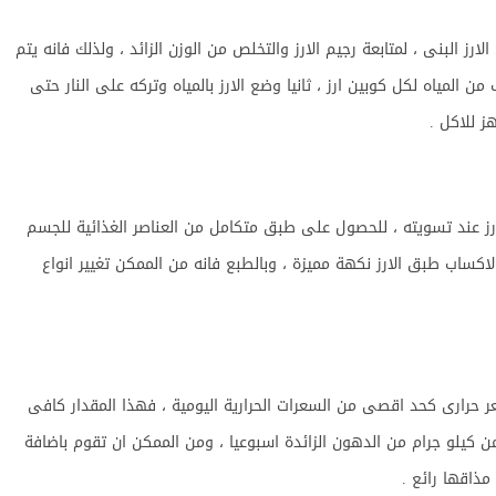
ز البنى ، لمتابعة رجيم الارز والتخلص من الوزن الزائد ، ولذلك فانه يتم
ث اكواب من المياه لكل كوبين ارز ، ثانيا وضع الارز بالمياه وتركه على النار حتى
ز عند تسويته ، للحصول على طبق متكامل من العناصر الغذائية للجسم
اكساب طبق الارز نكهة مميزة ، وبالطبع فانه من الممكن تغيير انواع
 ان نظام رجيم الارز يحتوى فقط على 1200 سعر حرارى كحد اقصى من السعرات الحرارية اليومية ، فهذا المقدار كافى
 كيلو جرام من الدهون الزائدة اسبوعيا ، ومن الممكن ان تقوم باضافة
ذاقها رائع .