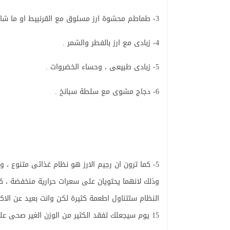
3- طماطم محشوة ارز مسلوق مع القرنبيط او ما شابه من المقبلات .
4- زبادى مع ارز بالفطر والشمر .
5- زبادى طبيعى ، وحساء الخضروات .
6- دجاج مشوى مع سلطة سبانخ .
5- كما ترون ان رجيم الارز هو نظام غذائى متنوع ،
وذلك لانهما يحتويان على سعرات حرارية منخفضة ، ك
النظام ستتناول اطعمة كثيرة لكن وانت بعيد عن الاك
15 يوم سيجعلك تفقد الكثير من الوزن الغير صحى على الفور .