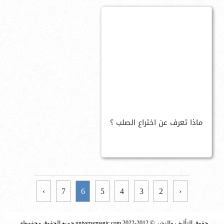
ماذا تعرف عن اختراع الصلب ؟
›
7
6
5
4
3
2
‹
حقوق التأليف والنشر © 2012-2022 universemagic.com جميع الحقوق محفوظة