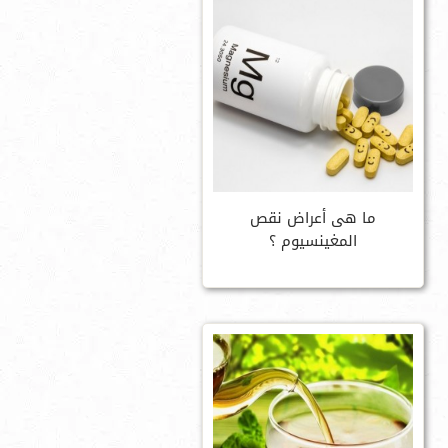
ما هى أعراض نقص
المغينسيوم ؟