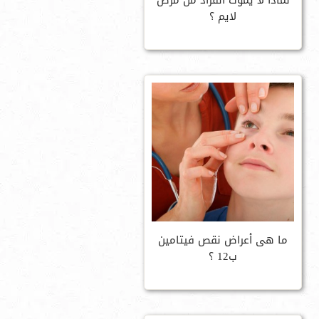
لماذا لا يموت القراد من مرض
لايم ؟
ما هى أعراض نقص فيتامين
ب12 ؟