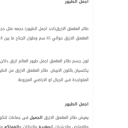
اجمل الطيور
طائر العقعق الازرق(احد اجمل الطيور) حجمه مثل ح
العقعق الازرق حوالي 65 سم وطول الجناح ما بين 18-21 سم وطول الذيل 40سم فى الطول.
لون جسم طائر العقعق اجمل طيور العالم ازرق داكن 
يكتسيان باللون الابيض. طائر العقعق الازرق من الط
المتواجدة فى الجبال او الاراضي المزروعة.
اجمل الطيور
يعيش طائر العقعق الازرق
الجميل
فى جماعات تتكون 
والقوارض والحشرات ال
صغيرة
والنباتات و
الفواكه
وال