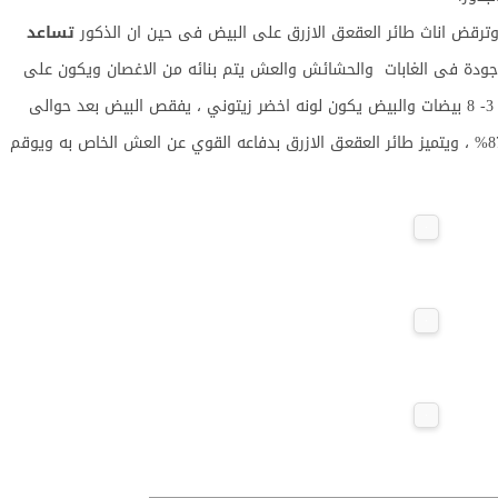
 وترقض اناث طائر العقعق الازرق على البيض فى حين ان الذكور
تساعد
جودة فى الغابات والحشائش والعش يتم بنائه من الاغصان ويكون على
شكل وعاء، عادة تبيض انثى طائر العقعق الازرق من 3- 8 بيضات والبيض يكون لونه اخضر زيتوني ، يفقص البيض بعد حوالى
18 يوم ونسبة خروج الطيور الصغيرة احياء حوالى 87.3% ، ويتميز طائر العقعق الازرق بدفاعه القوي عن العش الخاص به ويوقم