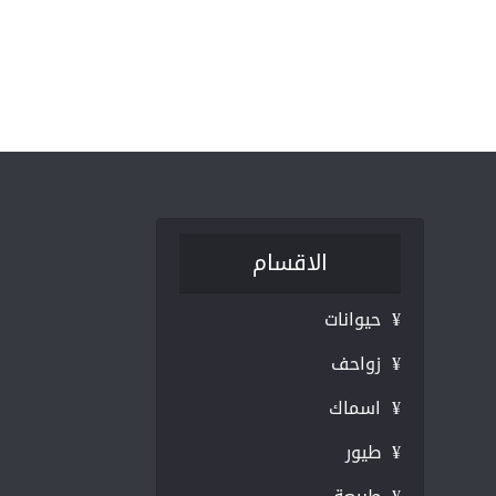
الاقسام
¥ حيوانات
¥ زواحف
¥ اسماك
¥ طيور