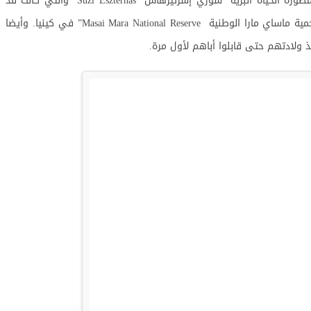
ألتقطت هذه المجموعة من الصور الرائعة بواسطة مصورة الحياة البرية “سوزي إسزتيرهاس Suzi Eszterhas” والتي كانت قد
تبعت اللبؤة الأم لمدة ثلاثة أشهر متواصلة في “محمية ماساي مارا الوطنية Masai Mara National Reserve” في كينيا. وأيضا
ولادتهم حتى قابلوا أباهم لأول مرة.